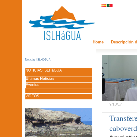
Home
Descripción d
Noticias ISLHáGUA
NOTICIAS ISLHáGUA
Últimas Noticias
Eventos
VIDEOS
9/10/17
Transfer
caboverd
Presentación 