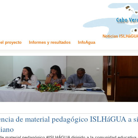
Noticias ISLHáGU
el proyecto
Informes y resultados
InfoAgua
encia de material pedagógico ISLHáGUA a s
iano
de material pedagógico #ISLHÁGUA dirigido a la comunidad educativa 