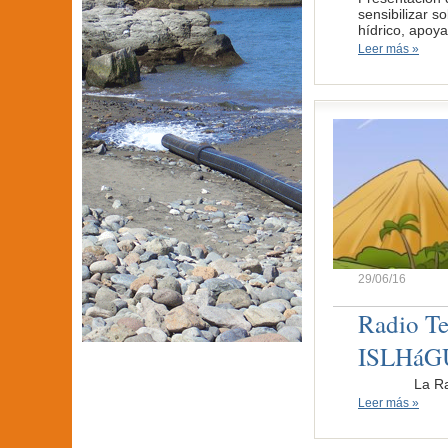
sensibilizar s
hídrico, apoy
Leer más »
29/06/16
Radio Te
ISLHáG
La Radio Tele
Leer más »