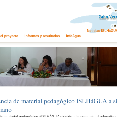
Noticias ISLHáGU
el proyecto
Informes y resultados
InfoAgua
encia de material pedagógico ISLHáGUA a s
iano
de material pedagógico #ISLHÁGUA dirigido a la comunidad educativa 