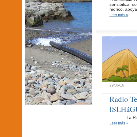
sensibilizar s
hídrico, apoy
Leer más »
29/06/16
Radio Te
ISLHáG
La Radio Tele
Leer más »