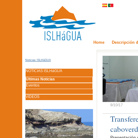
Home
Descripción d
Noticias ISLHáGUA
NOTICIAS ISLHáGUA
Últimas Noticias
Eventos
VIDEOS
9/10/17
Transfer
caboverd
Presentación 