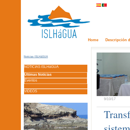
Home
Descripción d
Noticias ISLHáGUA
NOTICIAS ISLHáGUA
Últimas Noticias
Eventos
VIDEOS
9/10/17
Trans
siste