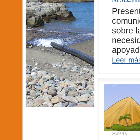
Present
comunid
sobre l
necesid
apoyad
Leer má
29/06/16