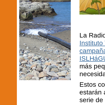
La Radio
Institut
campaña
ISLHáG
más pequ
necesid
Estos co
estarán 
serie de