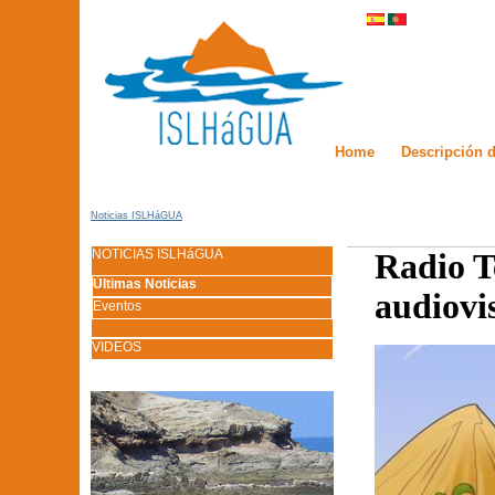
Home
Descripción d
Noticias ISLHáGUA
NOTICIAS ISLHáGUA
Radio T
Últimas Noticias
audiovi
Eventos
VIDEOS