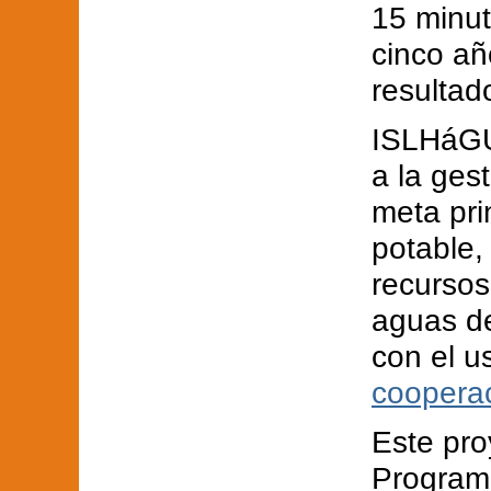
15 minut
cinco añ
resultad
ISLHáGUA
a la ges
meta pri
potable,
recursos
aguas de
con el u
coopera
Este pro
Program