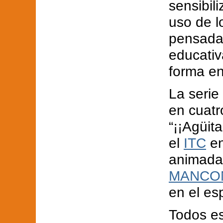
sensibil
uso de l
pensadas
educativ
forma ent
La serie
en cuatr
“¡¡Agüit
el
ITC
en
animadas
MANCOM
en el esp
Todos e