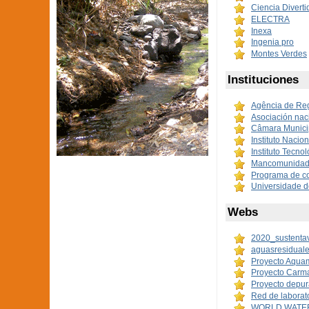
Ciencia Divertid
ELECTRA
Inexa
Ingenia pro
Montes Verdes
Instituciones
Agência de Re
Asociación nac
Câmara Municip
Instituto Nacio
Instituto Tecno
Mancomunidad 
Programa de c
Universidade 
Webs
2020_sustenta
aguasresiduale
Proyecto Aqua
Proyecto Carm
Proyecto depur
Red de laborat
WORLD WATER