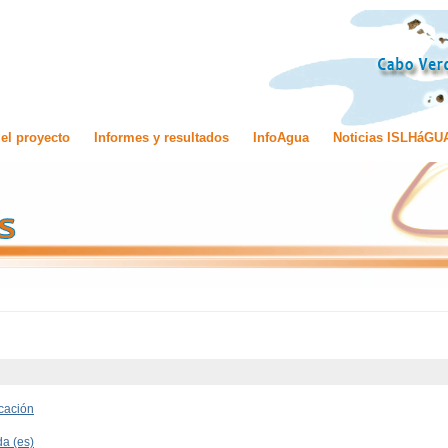
el proyecto
Informes y resultados
InfoAgua
Noticias ISLHáGU
cación
da (es)