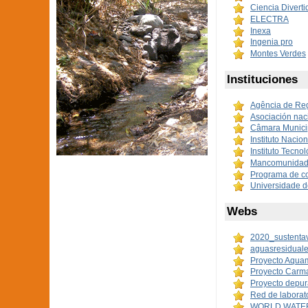
Ciencia Divertid
ELECTRA
Inexa
Ingenia pro
Montes Verdes
Instituciones
Agência de Re
Asociación nac
Câmara Municip
Instituto Nacio
Instituto Tecno
Mancomunidad 
Programa de c
Universidade 
Webs
2020_sustenta
aguasresiduale
Proyecto Aqua
Proyecto Carm
Proyecto depur
Red de laborat
WORLD WATER