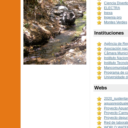
Ciencia Divertid
ELECTRA
Inexa
Ingenia pro
Montes Verdes
Instituciones
Agência de Re
Asociación nac
Câmara Municip
Instituto Nacio
Instituto Tecno
Mancomunidad 
Programa de c
Universidade 
Webs
2020_sustenta
aguasresiduale
Proyecto Aqua
Proyecto Carm
Proyecto depur
Red de laborat
WORLD WATER