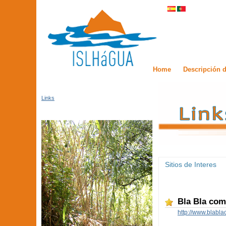
Home
Descripción d
Links
Sitios de Interes
Bla Bla com
http://www.blabl