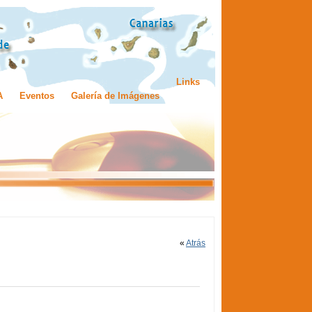
Links
A
Eventos
Galería de Imágenes
«
Atrás