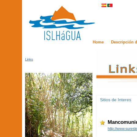
Home
Descripción d
Links
Sitios de Interes
Mancomunid
http://www.surest