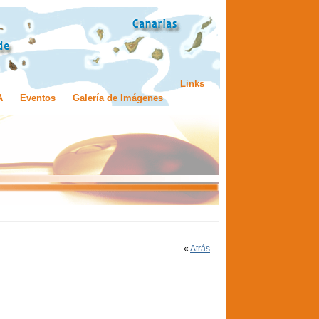
Links
A
Eventos
Galería de Imágenes
«
Atrás