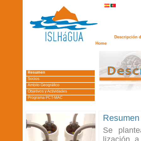
Descripción d
Home
Resumen
Socios
Ambito Geográfico
Objetivos y Actividades
Programa PCT-MAC
Resumen
Se plante
lización 