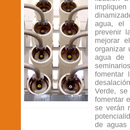
implique
dinamizad
agua, el 
prevenir 
mejorar e
organizar 
agua de l
seminario
fomentar 
desalació
Verde, se 
fomentar e
se verán r
potenciali
de aguas 