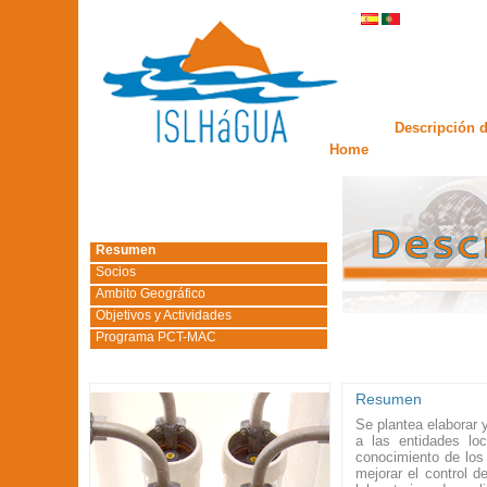
Descripción d
Home
Resumen
Socios
Ambito Geográfico
Objetivos y Actividades
Programa PCT-MAC
Resumen
Se plantea elaborar 
a las entidades lo
conocimiento de los
mejorar el control d