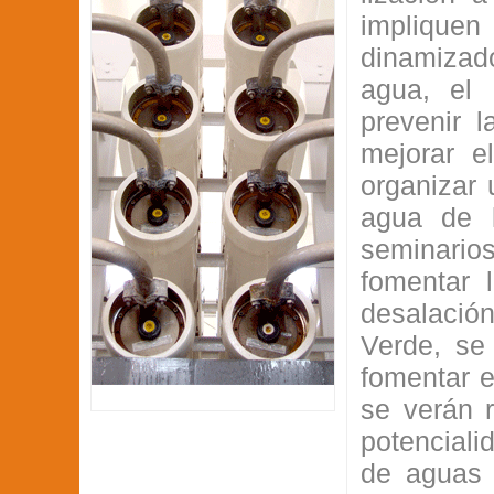
implique
dinamizad
agua, el 
prevenir 
mejorar e
organizar 
agua de l
seminario
fomentar 
desalació
Verde, se 
fomentar e
se verán r
potenciali
de aguas 