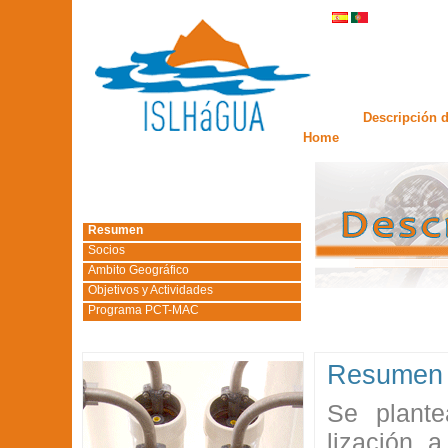
Descripción d
Home
Resumen
Socios
Ambito Geográfico
Objetivos y Actividades
Programa PCT-MAC
Resumen
Se plante
lización 