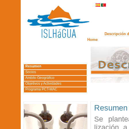
Descripción d
Home
Resumen
Socios
Ambito Geográfico
Objetivos y Actividades
Programa PCT-MAC
Resumen
Se plante
lización 