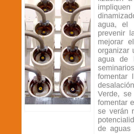
implique
dinamizad
agua, el 
prevenir 
mejorar e
organizar 
agua de l
seminario
fomentar 
desalació
Verde, se 
fomentar e
se verán r
potenciali
de aguas 