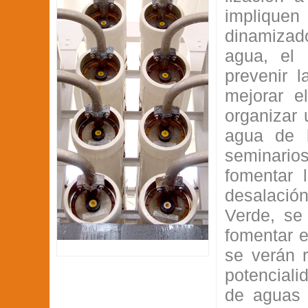
implique
dinamizad
agua, el 
prevenir 
mejorar e
organizar 
agua de l
seminario
fomentar 
desalació
Verde, se 
fomentar e
se verán r
potenciali
de aguas 