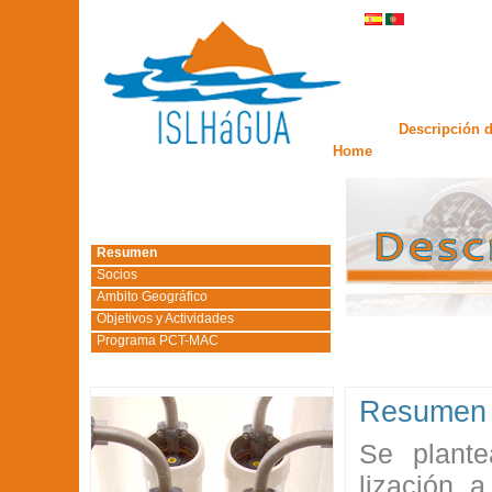
Descripción d
Home
Resumen
Socios
Ambito Geográfico
Objetivos y Actividades
Programa PCT-MAC
Resumen
Se plante
lización 