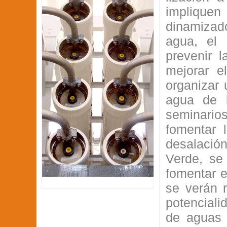
implique
dinamizad
agua, el 
prevenir 
mejorar e
organizar 
agua de l
seminario
fomentar 
desalació
Verde, se 
fomentar e
se verán r
potenciali
de aguas 