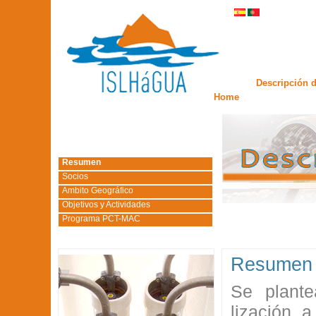
Descripción d
Home
Resumen
Socios
Ambito Geográfico
Objetivos y Actividades
Programa PCT-MAC
Resumen
Se plante
lización 