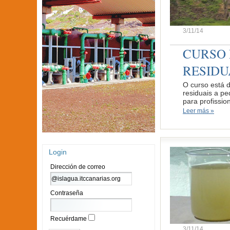
3/11/14
CURSO 
RESIDU
O curso está 
residuais a p
para profissio
Leer más »
Login
Dirección de correo
Contraseña
Recuérdame
3/11/14