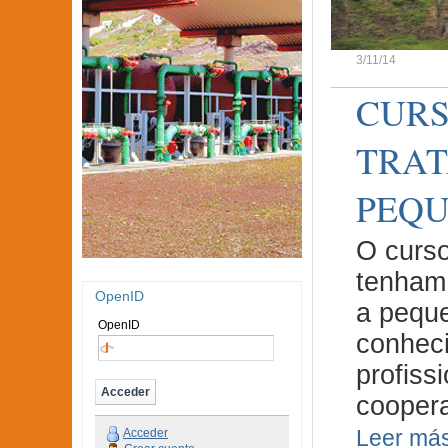
3/11/14
CURS
TRAT
PEQU
O curso
tenham 
OpenID
a peque
OpenID
conhec
profiss
cooper
Leer má
Acceder