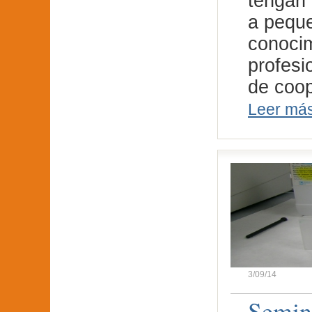
tengan 
a peque
conocim
profesi
de coo
Leer má
3/09/14
Seminá