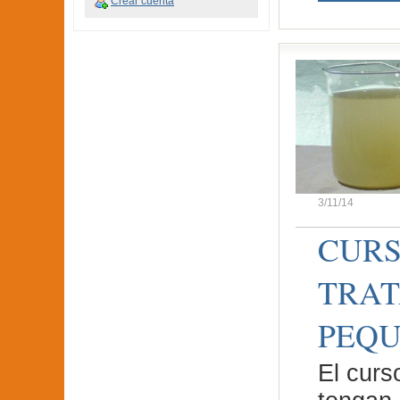
Crear cuenta
3/11/14
CURS
TRAT
PEQU
El curs