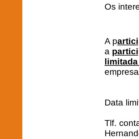
Os inter
A p
artic
a
partic
limitad
empresa/
Data lim
Tlf. con
Hernand