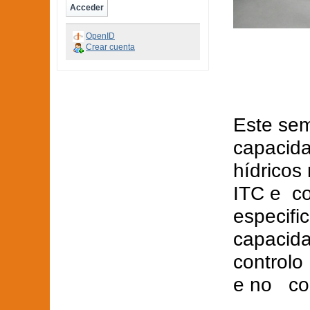
OpenID
Crear cuenta
Este sem
capacida
hídricos
ITC e c
especifi
capacida
controlo
e no con