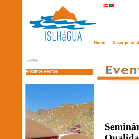
Home
Descripción d
Eventos
Próximos eventos
Seminár
Qualida