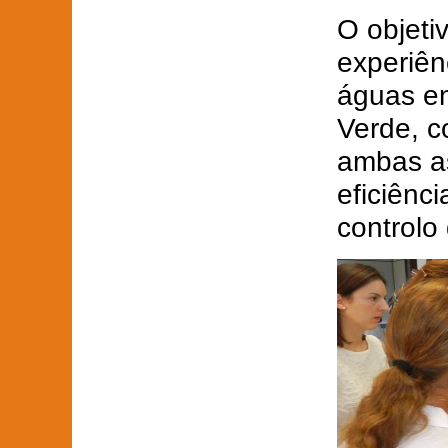
O objeti
experiên
águas en
Verde, c
ambas as
eficiênc
controlo