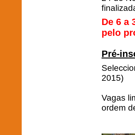
finalizad
De 6 a 
pelo pr
Pré-ins
Selecci
2015)
Vagas li
ordem de