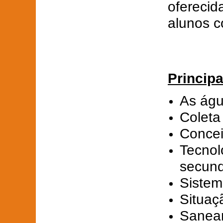
oferecid
alunos c
Princip
As águ
Coleta
Concei
Tecnol
secund
Sistem
Situaç
Saneam