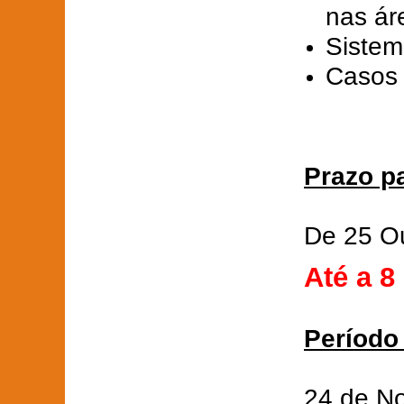
nas ár
Sistem
Casos 
Prazo p
De 25 Ou
Até a 8
Período
24 de N