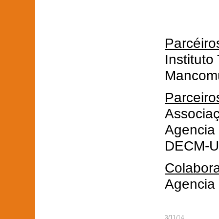
Parcéiro
Institut
Mancomun
Parceiro
Associaç
Agencia
DECM-Un
Colabor
Agencia
3/11/14