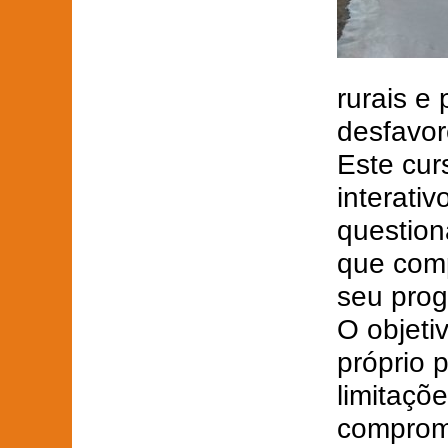
rurais e
desfavor
Este cur
interati
question
que comp
seu pro
O objetiv
próprio 
limitaçõ
compromi