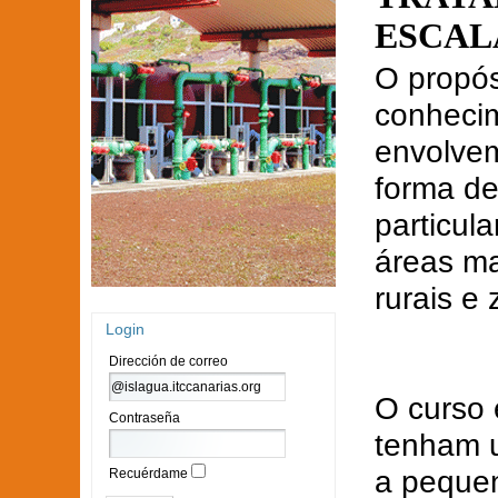
ESCAL
O propós
conhecim
envolvem
forma de
particul
áreas ma
rurais e
Login
Dirección de correo
O curso 
Contraseña
tenham u
a pequen
Recuérdame