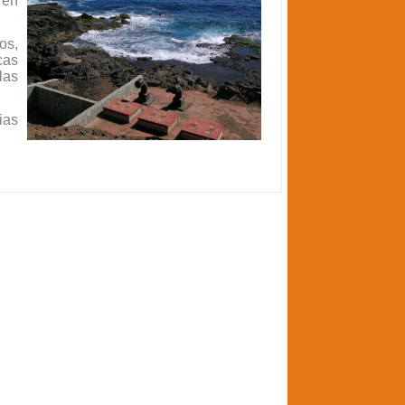
 en
os,
cas
las
ias