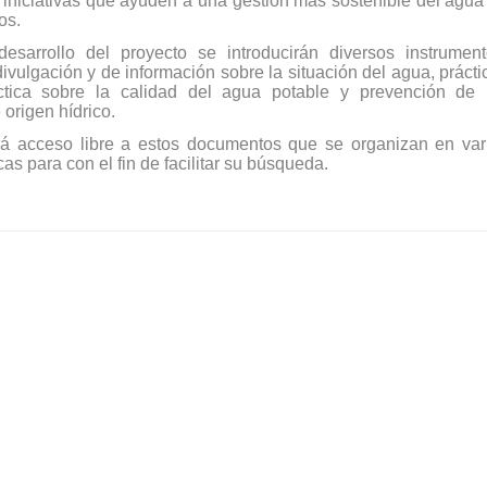
o iniciativas que ayuden a una gestión más sostenible del agua
os.
esarrollo del proyecto se introducirán diversos instrument
vulgación y de información sobre la situación del agua, prácti
ctica sobre la calidad del agua potable y prevención de 
origen hídrico.
drá acceso libre a estos documentos que se organizan en var
as para con el fin de facilitar su búsqueda.