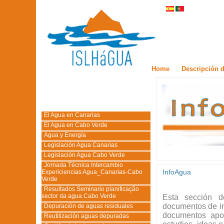
Home
Descripción d
El Agua en Canarias
El Agua en Cabo Verde
Agua y Energía
Legislación Agua Canarias
Legislación Agua Cabo Verde
Jornada Técnica Intercambio
InfoAgua
Expericiencias Agua_Canarias-Cabo
Verde
Resultados Seminario planificação
sector da agua Cabo Verde
Esta sección de
documentos de in
Depuración de aguas residuales
documentos apor
Reutilización aguas depuradas