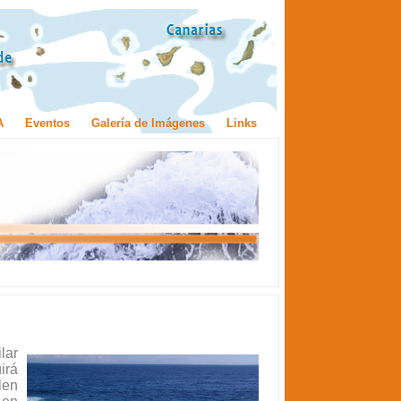
A
Eventos
Galería de Imágenes
Links
lar
irá
len