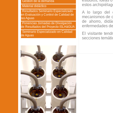
estudios, ideas 
Gestión de la demanda
estos archipiélag
Material didáctico
Resultados Seminario Especializado
A lo largo del d
en Evaluación y Control de Calidad de
mecanismos de di
las Aguas
de ahorro, didá
Ponencias Jornadas de Divulgación
enfermedades de 
de Resultados del Proyecto ISLHáGUA
Seminario Especializado en Calidad
El visitante ten
de Aguas
secciones temátic