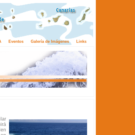
A
Eventos
Galería de Imágenes
Links
lar
irá
len