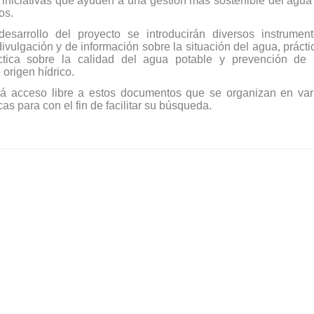
o iniciativas que ayuden a una gestión más sostenible del agua
os.
esarrollo del proyecto se introducirán diversos instrument
vulgación y de información sobre la situación del agua, prácti
ctica sobre la calidad del agua potable y prevención de 
origen hídrico.
drá acceso libre a estos documentos que se organizan en var
as para con el fin de facilitar su búsqueda.