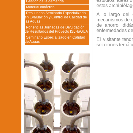
estudios, ideas 
Gestión de la demanda
estos archipiélag
Material didáctico
Resultados Seminario Especializado
A lo largo del d
en Evaluación y Control de Calidad de
mecanismos de di
las Aguas
de ahorro, didá
Ponencias Jornadas de Divulgación
enfermedades de 
de Resultados del Proyecto ISLHáGUA
Seminario Especializado en Calidad
El visitante ten
de Aguas
secciones temátic