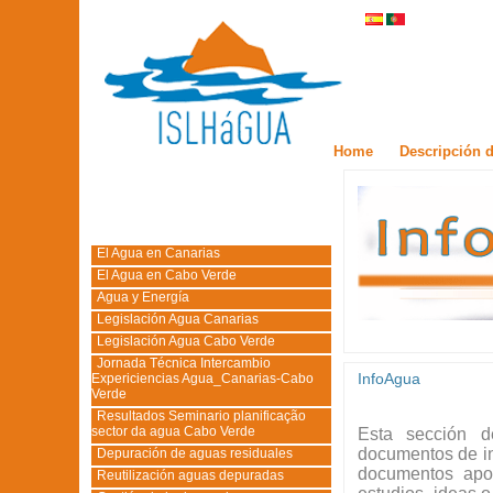
Home
Descripción d
El Agua en Canarias
El Agua en Cabo Verde
Agua y Energía
Legislación Agua Canarias
Legislación Agua Cabo Verde
Jornada Técnica Intercambio
InfoAgua
Expericiencias Agua_Canarias-Cabo
Verde
Resultados Seminario planificação
sector da agua Cabo Verde
Esta sección de
documentos de in
Depuración de aguas residuales
documentos apor
Reutilización aguas depuradas