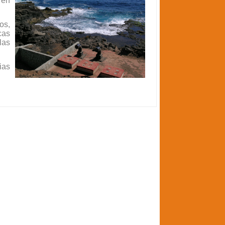
 en
os,
cas
las
ias