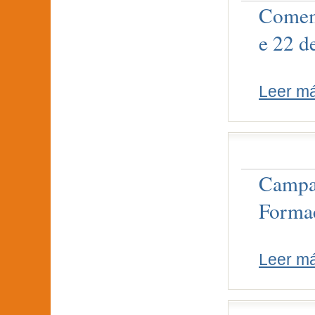
Comemo
e 22 d
Leer m
Campañ
Forma
Leer m