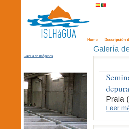
Home
Descripción d
Galería d
Galería de Imágenes
Semina
depura
Praia 
Leer m