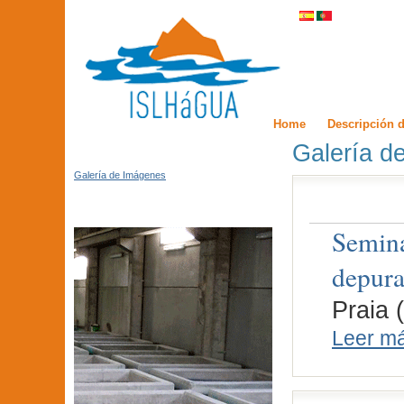
Home
Descripción d
Galería d
Galería de Imágenes
Semina
depura
Praia 
Leer m