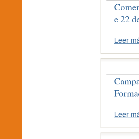
Comemo
e 22 d
Leer m
Campañ
Forma
Leer m