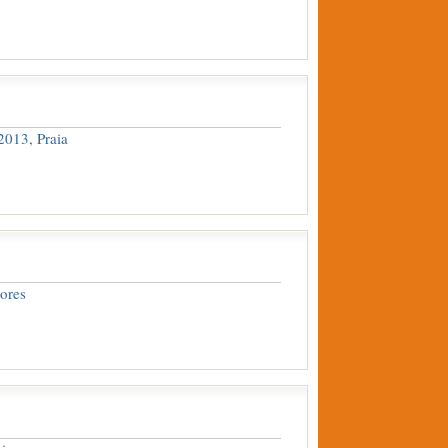
013, Praia
ores