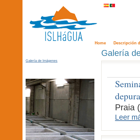
Home
Descripción d
Galería d
Galería de Imágenes
Semina
depura
Praia 
Leer m