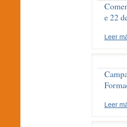
Comemo
e 22 d
Leer m
Campañ
Forma
Leer m