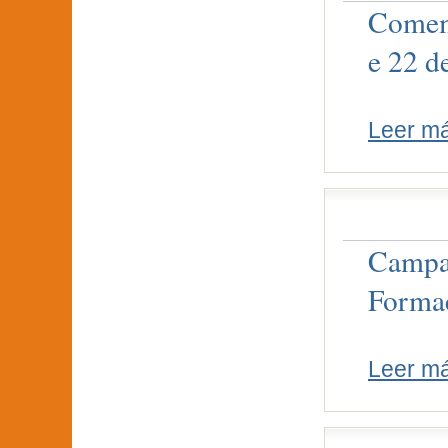
Comemo
e 22 d
Leer m
Campañ
Forma
Leer m