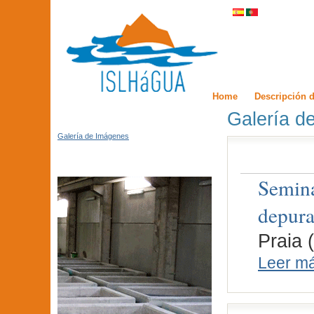
Home
Descripción d
Galería d
Galería de Imágenes
Semina
depura
Praia 
Leer m