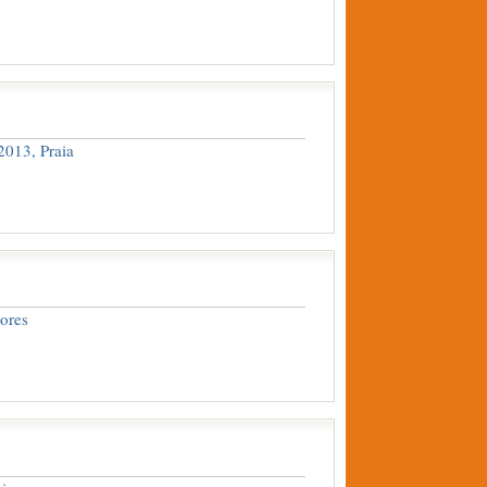
013, Praia
ores